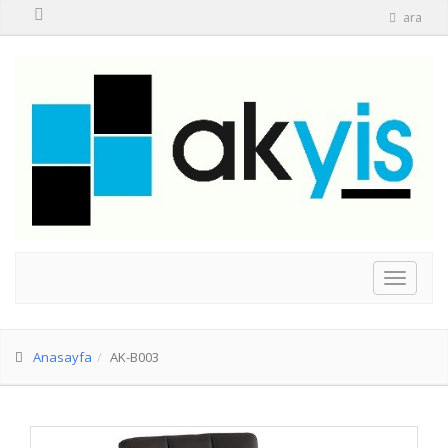
ara
Anasayfa
AK-B003